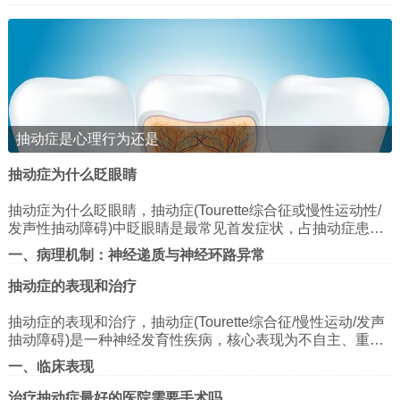
抽动症是心理行为还是
抽动症为什么眨眼睛
抽动症为什么眨眼睛，抽动症(Tourette综合征或慢性运动性/
发声性抽动障碍)中眨眼睛是最常见首发症状，占抽动症患儿
的70%以上，其机制涉及神经递质失衡、神经环路异常及心
一、病理机制：神经递质与神经环路异常
理社会因素共同作用。以下从病理机制、临床特征及治疗策
略三方面展开分析：
多巴胺-谷氨酸失衡假说
抽动症的表现和治疗
基底神经节功能异常：抽动症的核心病理改变发生在基底神
抽动症的表现和治疗，抽动症(Tourette综合征/慢性运动/发声
经节(纹状体、苍白球、丘脑底核)与大脑皮层、小脑之间的神
抽动障碍)是一种神经发育性疾病，核心表现为不自主、重
经环路。多巴胺能神经元过度活跃或D2受体超敏，导致运动
谷氨酸能系统亢进：谷氨酸作为兴奋性神经递质，其受体过
复、刻板的运动或发声抽动。以下从症状特征、鉴别诊断、
皮层抑制性输出减少，引发不自主眨眼。
一、临床表现
度激活可增强突触传递效率，导致眨眼动作的重复性和刻板
治疗路径三方面进行系统解析：
性。
1. 抽动类型与分级
其他递质参与：γ-氨基丁酸(GABA)能神经元功能不足、5-羟
治疗抽动症最好的医院需要手术吗