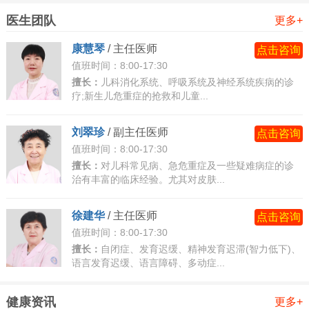
医生团队
人员的态度是否友善等方面都需要考虑。同时，还可以通过
更多+
查阅医院的患者评价和口碑等方面来了解医院的综合实力和
康慧琴
/
主任医师
点击咨询
服务质量。
值班时间：8:00-17:30
儿童性早熟西安哪个医院比较好?医院的服务态度和环
擅长：
儿科消化系统、呼吸系统及神经系统疾病的诊
疗;新生儿危重症的抢救和儿童...
境：患者和家属需要选择医院环境优美、服务态度良好的医
院，这样可以让患者在治疗期间感到舒适和安心，从而更好
刘翠珍
/
副主任医师
点击咨询
地接受治疗。
值班时间：8:00-17:30
擅长：
对儿科常见病、急危重症及一些疑难病症的诊
治有丰富的临床经验。尤其对皮肤...
徐建华
/
主任医师
点击咨询
值班时间：8:00-17:30
擅长：
自闭症、发育迟缓、精神发育迟滞(智力低下)、
语言发育迟缓、语言障碍、多动症...
健康资讯
更多+