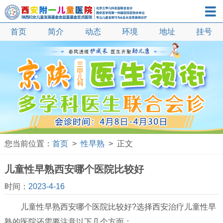
首页
简介
动态
环境
地址
抽动症
挂号
多动症
自闭症
语言发育迟缓
遗尿症
小儿口吃
矮小症
您当前位置：
首页
>
性早熟
> 正文
性早熟
儿童性早熟西安哪个医院比较好
智力发育迟缓
时间：
2023-4-16
疝气
儿童性早熟西安哪个医院比较好?选择西安治疗儿童性早
鞘膜积液
熟的医院还需要注意以下几个方面：