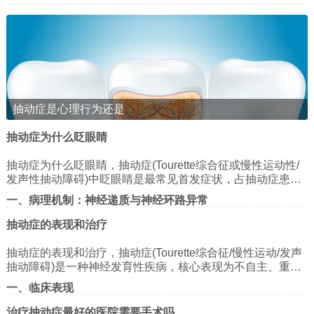
积极互动场景
高能量活动：在需要快速反应或肢体活动的游戏中表现
活跃，如足球、捉迷藏。
创意表达：通过绘画、故事讲述等方式表达自我，吸引
他人参与。
寻求关注：可能通过夸张的行为(如模仿、搞笑)吸引同伴
抽动症是心理行为还是
注意。
抽动症为什么眨眼睛
消极互动场景
抽动症为什么眨眼睛，抽动症(Tourette综合征或慢性运动性/
打断他人：在他人讲话时突然插话，或未经允许加入游
发声性抽动障碍)中眨眼睛是最常见首发症状，占抽动症患儿
戏。
的70%以上，其机制涉及神经递质失衡、神经环路异常及心
一、病理机制：神经递质与神经环路异常
理社会因素共同作用。以下从病理机制、临床特征及治疗策
冲突频发：因争夺玩具或规则分歧与同伴发生争执。
略三方面展开分析：
多巴胺-谷氨酸失衡假说
抽动症的表现和治疗
孤立倾向：因频繁违反规则或情绪失控，被同伴逐渐疏
基底神经节功能异常：抽动症的核心病理改变发生在基底神
抽动症的表现和治疗，抽动症(Tourette综合征/慢性运动/发声
远。
经节(纹状体、苍白球、丘脑底核)与大脑皮层、小脑之间的神
抽动障碍)是一种神经发育性疾病，核心表现为不自主、重
经环路。多巴胺能神经元过度活跃或D2受体超敏，导致运动
四、如何支持多动症儿童的社交互动
谷氨酸能系统亢进：谷氨酸作为兴奋性神经递质，其受体过
复、刻板的运动或发声抽动。以下从症状特征、鉴别诊断、
皮层抑制性输出减少，引发不自主眨眼。
一、临床表现
度激活可增强突触传递效率，导致眨眼动作的重复性和刻板
治疗路径三方面进行系统解析：
家庭与学校的配合
性。
1. 抽动类型与分级
其他递质参与：γ-氨基丁酸(GABA)能神经元功能不足、5-羟
治疗抽动症最好的医院需要手术吗