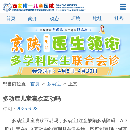
首页
简介
动态
环境
地址
抽动症
挂号
多动症
自闭症
语言发育迟缓
遗尿症
小儿口吃
矮小症
您当前位置：
首页
>
多动症
> 正文
性早熟
多动症儿童喜欢互动吗
智力发育迟缓
时间：
2025-6-23
疝气
多动症儿童喜欢互动吗，多动症(注意缺陷多动障碍，AD
鞘膜积液
HD)儿童在社交互动中的表现具有复杂性，既可能表现出对互