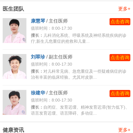
医生团队
二、多动症儿童的社交行为特点
更多+
对互动的渴望与矛盾
康慧琴
/
主任医师
点击咨询
渴望社交：许多多动症儿童喜欢与他人互动，尤其是需
值班时间：8:00-17:30
要高能量输出的活动(如追逐游戏、角色扮演)。
擅长：
儿科消化系统、呼吸系统及神经系统疾病的诊
疗;新生儿危重症的抢救和儿童...
矛盾表现：由于注意力难以集中或冲动行为，他们可能
难以维持互动的持续性，导致同伴关系不稳定。
刘翠珍
/
副主任医师
点击咨询
互动中的困难
值班时间：8:00-17:30
规则理解障碍：难以理解社交规则(如轮流发言、尊重他
擅长：
对儿科常见病、急危重症及一些疑难病症的诊
治有丰富的临床经验。尤其对皮肤...
人空间)，可能因违反规则被同伴排斥。
情绪调节困难：易因小事发脾气或情绪失控，影响互动
徐建华
/
主任医师
点击咨询
氛围。
值班时间：8:00-17:30
语言与非语言沟通障碍：可能无法准确理解他人的肢体
擅长：
自闭症、发育迟缓、精神发育迟滞(智力低下)、
语言发育迟缓、语言障碍、多动症...
语言或表情，导致误解。
三、多动症儿童互动的具体表现
健康资讯
更多+