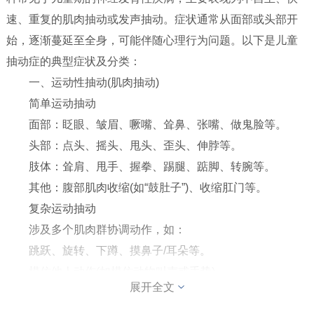
小儿包皮
速、重复的肌肉抽动或发声抽动。症状通常从面部或头部开
始，逐渐蔓延至全身，可能伴随心理行为问题。以下是儿童
抽动症的典型症状及分类：
一、运动性抽动(肌肉抽动)
简单运动抽动
面部：眨眼、皱眉、噘嘴、耸鼻、张嘴、做鬼脸等。
头部：点头、摇头、甩头、歪头、伸脖等。
肢体：耸肩、甩手、握拳、踢腿、踮脚、转腕等。
其他：腹部肌肉收缩(如“鼓肚子”)、收缩肛门等。
复杂运动抽动
涉及多个肌肉群协调动作，如：
跳跃、旋转、下蹲、摸鼻子/耳朵等。
模仿他人动作(如模仿动物叫声或手势)。
展开全文
强迫性触摸或拍打物体(如反复拍门、敲桌子)。
二、发声性抽动(声音抽动)