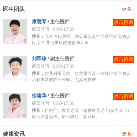
医生团队
简单发声抽动
更多+
清嗓子、咳嗽、吸鼻、哼鸣、尖叫、动物叫声(如“汪
康慧琴
/
主任医师
点击咨询
汪”“喵喵”)等。
值班时间：8:00-17:30
短暂发出无意义的声音(如“嗯”“啊”)。
擅长：
儿科消化系统、呼吸系统及神经系统疾病的诊
疗;新生儿危重症的抢救和儿童...
复杂发声抽动
重复语言或短语(如重复广告词、脏话，称为“秽语症”)。
刘翠珍
/
副主任医师
点击咨询
模仿他人说话(如重复他人最后几个字)。
值班时间：8:00-17:30
强迫性说出特定词汇(如数字、字母)。
擅长：
对儿科常见病、急危重症及一些疑难病症的诊
治有丰富的临床经验。尤其对皮肤...
三、伴随症状与共病
注意力缺陷多动障碍(ADHD)
徐建华
/
主任医师
点击咨询
约半数抽动症患儿合并ADHD，表现为注意力不集中、
值班时间：8:00-17:30
多动、冲动行为。
擅长：
自闭症、发育迟缓、精神发育迟滞(智力低下)、
语言发育迟缓、语言障碍、多动症...
强迫行为(OCD)
反复检查、计数、整理物品，或强迫性思维(如担心污
健康资讯
更多+