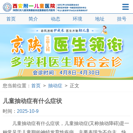
首页
简介
动态
环境
地址
抽动症
挂号
多动症
自闭症
语言发育迟缓
遗尿症
小儿口吃
矮小症
您当前位置：
首页
>
抽动症
> 正文
性早熟
儿童抽动症有什么症状
智力发育迟缓
时间：
2025-10-9
疝气
儿童抽动症有什么症状，儿童抽动症(又称抽动障碍)是一
鞘膜积液
种常见于儿童期的神经发育性疾病，主要表现为不自主、快