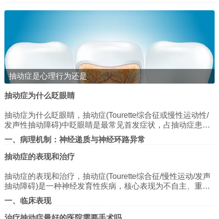
染、对称)。
情绪问题
焦虑、抑郁、易怒、情绪波动大，可能因症状被嘲笑而
产生自卑感。
睡眠障碍
入睡困难、夜醒、梦魇，或因肌肉抽动影响睡眠质量。
抽动症是心理行为还是
四、症状特点与变化
抽动症为什么眨眼睛
波动性
抽动症为什么眨眼睛，抽动症(Tourette综合征或慢性运动性/
症状可能时轻时重，紧张、疲劳、兴奋时加重，放松或
发声性抽动障碍)中眨眼睛是最常见首发症状，占抽动症患儿
专注时减轻。
的70%以上，其机制涉及神经递质失衡、神经环路异常及心
一、病理机制：神经递质与神经环路异常
理社会因素共同作用。以下从病理机制、临床特征及治疗策
睡眠中通常消失，但部分患儿可能出现夜间抽动。
略三方面展开分析：
多巴胺-谷氨酸失衡假说
抽动症的表现和治疗
慢性病程
基底神经节功能异常：抽动症的核心病理改变发生在基底神
抽动症的表现和治疗，抽动症(Tourette综合征/慢性运动/发声
症状可能持续数月至数年，部分患儿青春期后自然缓
经节(纹状体、苍白球、丘脑底核)与大脑皮层、小脑之间的神
抽动障碍)是一种神经发育性疾病，核心表现为不自主、重
经环路。多巴胺能神经元过度活跃或D2受体超敏，导致运动
解，但约半数会延续至成年。
谷氨酸能系统亢进：谷氨酸作为兴奋性神经递质，其受体过
复、刻板的运动或发声抽动。以下从症状特征、鉴别诊断、
皮层抑制性输出减少，引发不自主眨眼。
一、临床表现
度激活可增强突触传递效率，导致眨眼动作的重复性和刻板
治疗路径三方面进行系统解析：
症状转移
性。
1. 抽动类型与分级
其他递质参与：γ-氨基丁酸(GABA)能神经元功能不足、5-羟
治疗抽动症最好的医院需要手术吗