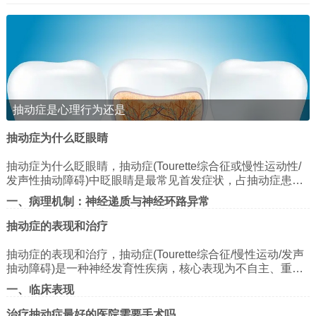
动物叫声：模仿狗吠、鸟鸣等。
其他：尖叫、吹气声、咕噜声等。
特点：声音短暂、单调，通常无语言意义。
复杂发声抽动
秽语(Coprolalia)：不自主说出侮辱性、攻击性或无关的
词语(仅少数患者出现，约10%-15%)。
抽动症是心理行为还是
重复语言：反复说同一句话、单词或短语(如“好吧”“你知
抽动症为什么眨眼睛
道吗”)。
抽动症为什么眨眼睛，抽动症(Tourette综合征或慢性运动性/
模仿语言：重复他人刚说的话(回声语)。
发声性抽动障碍)中眨眼睛是最常见首发症状，占抽动症患儿
咒骂或脏话：在情绪激动时可能突发不恰当言语。
的70%以上，其机制涉及神经递质失衡、神经环路异常及心
一、病理机制：神经递质与神经环路异常
理社会因素共同作用。以下从病理机制、临床特征及治疗策
特点：声音更具语言性，可能引发社交困扰。
略三方面展开分析：
多巴胺-谷氨酸失衡假说
抽动症的表现和治疗
三、伴随症状与共病
基底神经节功能异常：抽动症的核心病理改变发生在基底神
抽动症的表现和治疗，抽动症(Tourette综合征/慢性运动/发声
多发性抽动症患者常合并其他心理或行为问题，影响生
经节(纹状体、苍白球、丘脑底核)与大脑皮层、小脑之间的神
抽动障碍)是一种神经发育性疾病，核心表现为不自主、重
经环路。多巴胺能神经元过度活跃或D2受体超敏，导致运动
活质量：
谷氨酸能系统亢进：谷氨酸作为兴奋性神经递质，其受体过
复、刻板的运动或发声抽动。以下从症状特征、鉴别诊断、
皮层抑制性输出减少，引发不自主眨眼。
一、临床表现
度激活可增强突触传递效率，导致眨眼动作的重复性和刻板
治疗路径三方面进行系统解析：
注意力缺陷多动障碍(ADHD)
性。
1. 抽动类型与分级
其他递质参与：γ-氨基丁酸(GABA)能神经元功能不足、5-羟
治疗抽动症最好的医院需要手术吗