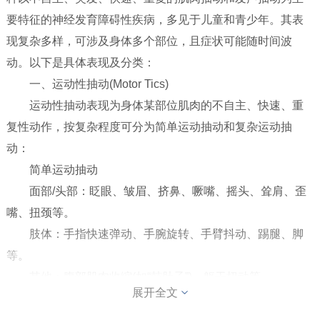
小儿包皮
要特征的神经发育障碍性疾病，多见于儿童和青少年。其表
现复杂多样，可涉及身体多个部位，且症状可能随时间波
动。以下是具体表现及分类：
一、运动性抽动(Motor Tics)
运动性抽动表现为身体某部位肌肉的不自主、快速、重
复性动作，按复杂程度可分为简单运动抽动和复杂运动抽
动：
简单运动抽动
面部/头部：眨眼、皱眉、挤鼻、噘嘴、摇头、耸肩、歪
嘴、扭颈等。
肢体：手指快速弹动、手腕旋转、手臂抖动、踢腿、脚
等。
其他：腹部肌肉收缩(如“鼓肚子”)、躯干扭动等。
展开全文
特点：动作短暂、突然，通常无目的性，可因情绪紧张
或疲劳加重。