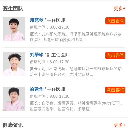
医生团队
复杂运动抽动
更多+
协调动作：跳跃、旋转、摸鼻子、拍打自己、模仿他人
康慧琴
/
主任医师
点击咨询
动作(如模仿动物行走)。
值班时间：8:00-17:30
强迫行为：反复触摸物品、按特定顺序摆放物品、强迫
擅长：
儿科消化系统、呼吸系统及神经系统疾病的诊
疗;新生儿危重症的抢救和儿童...
性整理等。
自伤行为(少数病例)：如咬唇、撞头、抓伤皮肤等。
刘翠珍
/
副主任医师
点击咨询
特点：动作更复杂、持续时间长，可能涉及多个肌肉群
值班时间：8:00-17:30
协同工作。
擅长：
对儿科常见病、急危重症及一些疑难病症的诊
治有丰富的临床经验。尤其对皮肤...
二、发声性抽动(Vocal Tics)
发声性抽动表现为喉咙、口腔或呼吸肌的不自主发声，
徐建华
/
主任医师
点击咨询
按复杂程度可分为简单发声抽动和复杂发声抽动：
值班时间：8:00-17:30
简单发声抽动
擅长：
自闭症、发育迟缓、精神发育迟滞(智力低下)、
语言发育迟缓、语言障碍、多动症...
清嗓声：频繁“嗯”“啊”“咳”等清嗓动作。
吸鼻声：快速吸气或呼气发出的声音。
健康资讯
更多+