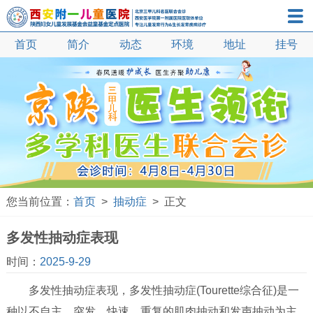
首页
简介
动态
环境
地址
抽动症
挂号
多动症
自闭症
语言发育迟缓
遗尿症
小儿口吃
矮小症
您当前位置：
首页
>
抽动症
> 正文
性早熟
多发性抽动症表现
智力发育迟缓
时间：
2025-9-29
疝气
多发性抽动症表现，多发性抽动症(Tourette综合征)是一
鞘膜积液
种以不自主、突发、快速、重复的肌肉抽动和发声抽动为主